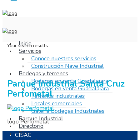
Inicio
Your search results
Servicios
Conoce nuestros servicios
Construcción Nave Industrial
Bodegas y terrenos
Bodegas en renta Guadalajara
Parque Industrial Santa Cruz
Bodegas en venta Guadalajara
Perfometal
Terrenos industriales
Locales comerciales
Galeria Bodegas Industriales
Parque Industrial
logo Perfometal
Directorio
Blog
CISAC