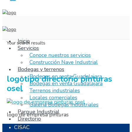
Inicio
Your search results
Servicios
Conoce nuestros servicios
Construcción Nave Industrial
Bodegas y terrenos
Bodegas en renta Guadalajara
logotipo directorio pinturas
Bodegas en venta Guadalajara
osel
Terrenos industriales
Locales comerciales
Galeria Bodegas Industriales
Parque Industrial
logo de empresa pinturas
Directorio
Blog
CISAC